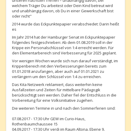
unseren nächsten Treffen – unabhängig davon, bei
welchem Träger Du arbeitest oder Dein Kind betreut wird
und unabhängig davon, ob Du in einer Gewerkschaft bist
oder nicht"
2014 wurde das Eckpunktepapier verabschiedet: Darin heißt
es
Im Jahr 2014 hat der Hamburger Senat im Eckpunktepapier
folgendes festgeschrieben: Ab dem 01.08.2019 soll in der
Krippe ein Personalschlüssel von 1:4 erreicht werden. Für
den Elementarbereich sind Verbesserung für 2025 geplant.
Vor wenigen Wochen wurde sich nun darauf verständigt, im
Krippenbereich mit den Verbesserungen bereits zum
01.01.2018 anzufangen, aber auch auf 01.01.2021 zu
verlängern um den Schlüssel von 1:4 zu erreichen.
Das Kita Netzwerk reklamiert, dass weiterhin keine
Ausfallzeiten und Zeiten für mittelbare Pädagogik
berücksichtigt sein werden. Daher fiel der Entschluss in die
Vorbereitung für eine Volksinitiative zugehen.
Die weiteren Termine in und nach den Sommerferien sind:
07.08.2017 - 17:30 Uhr GEW im Curio-Haus,
Rothenbaumchaussee 15
04.09.2017 - 17:30 Uhr verdi im Raum Altona, Ebene 9,