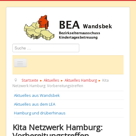
Suchen
Startseite
Über uns
Aktuelles
Termine
Startseite
Aktuelles
Aktuelles Hamburg
Kita
Netzwerk Hamburg: Vorbereitungstreffen
Informationen
GBS
Kontakt
Aktuelles aus Wandsbek
Aktuelles aus dem LEA
Hamburg und drüberhinaus
Kita Netzwerk Hamburg:
Vorbereitungstreffen