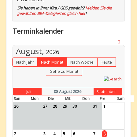
Sie haben in ihrer Kita / GBS gewählt?
Melden Sie die
gewählten BEA-Delegierten gleich hier
!
Terminkalender
August,
2026
Nach Jahr
Nach Monat
Nach Woche
Heute
Gehe zu Monat
08 August 2026
Juli
September
Son
Mon
Die
Mit
Don
Fre
Sam
26
27
28
29
30
31
1
2
3
4
5
6
7
8