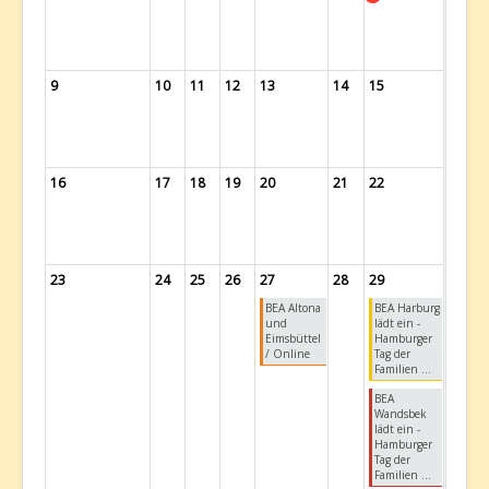
9
10
11
12
13
14
15
16
17
18
19
20
21
22
23
24
25
26
27
28
29
BEA Altona
BEA Harburg
und
lädt ein -
Eimsbüttel
Hamburger
/ Online
Tag der
Familien ...
BEA
Wandsbek
lädt ein -
Hamburger
Tag der
Familien ...