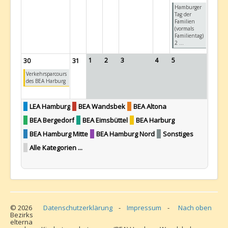
Hamburger
Tag der
Familien
(vormals
Familientag)
2 ...
1
2
3
4
5
30
31
Verkehrsparcours
des BEA Harburg
LEA Hamburg
BEA Wandsbek
BEA Altona
BEA Bergedorf
BEA Eimsbüttel
BEA Harburg
BEA Hamburg Mitte
BEA Hamburg Nord
Sonstiges
Alle Kategorien ...
© 2026
Datenschutzerklärung
-
Impressum
-
Nach oben
Bezirks
elterna