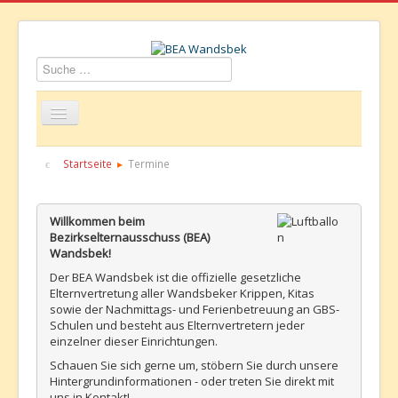
Suchen
Startseite
Über uns
Aktuelles
Termine
Startseite
Termine
Informationen
GBS
Kontakt
Willkommen beim
Bezirkselternausschuss (BEA)
Wandsbek!
Der BEA Wandsbek ist die offizielle gesetzliche
Elternvertretung aller Wandsbeker Krippen, Kitas
sowie der Nachmittags- und Ferienbetreuung an GBS-
Schulen und besteht aus Elternvertretern jeder
einzelner dieser Einrichtungen.
Schauen Sie sich gerne um, stöbern Sie durch unsere
Hintergrundinformationen - oder treten Sie direkt mit
uns in Kontakt!